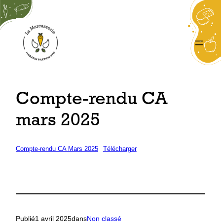
Aller
au
contenu
Compte-rendu CA
mars 2025
Compte-rendu CA Mars 2025
Télécharger
Publié
1 avril 2025
dans
Non classé