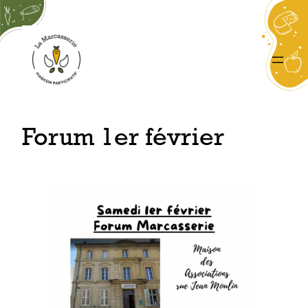
Aller
au
contenu
Forum 1er février