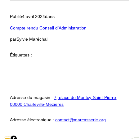
Publié
4 avril 2024
dans
Compte rendu Conseil d’Administration
par
Sylvie Maréchal
Étiquettes :
Adresse du magasin :
7, place de Montcy-Saint-Pierre,
08000 Charleville-Mézières
Adresse électronique :
contact@marcasserie.org
Ce lien vou permet d'accéder à notre page Facebook.